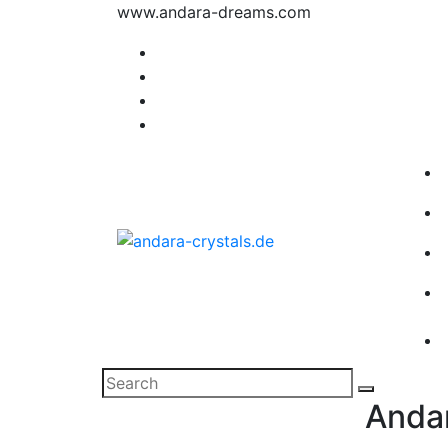
Skip
www.andara-dreams.com
to
content
light & energy of our earth
Andar