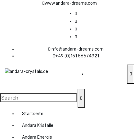
S
www.andara-dreams.com
k
i
p
t
o
c
info@andara-dreams.com
o
+49 (0)151 56674921
n
t
e
n
light & energy of our earth
t
Startseite
Andara Kristalle
Andara Energie